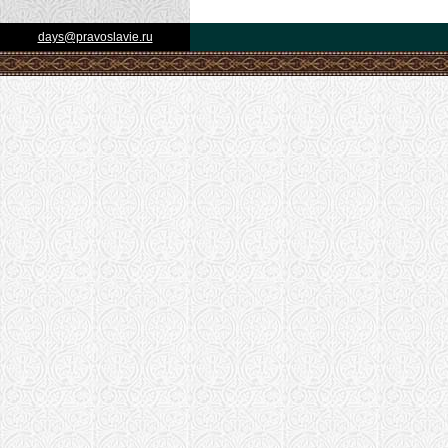
days@pravoslavie.ru