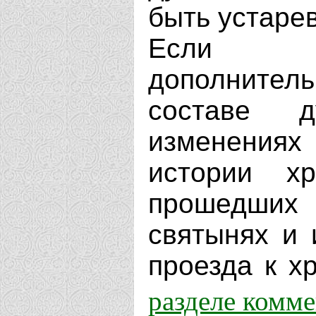
быть устаре
Если В
дополнит
составе д
изменениях
истории х
прошедших 
святынях и 
проезда к хр
разделе комм