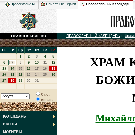
Православный Календарь
Православие.Ru
Поместные Церкви
ПРАВОСЛАВНЫЙ КАЛЕНДАРЬ
»
Храм
ПРАВОСЛАВИЕ.RU
Пн
Вт
Ср
Чт
Пт
Сб
Вс
ХРАМ 
1
2
3
4
5
6
7
8
9
10
11
12
13
14
15
16
17
18
19
БОЖИ
20
21
22
23
24
25
26
27
28
29
30
31
Ст. ст.
Нов. ст.
Михайло
КАЛЕНДАРЬ
ИКОНЫ
МОЛИТВЫ