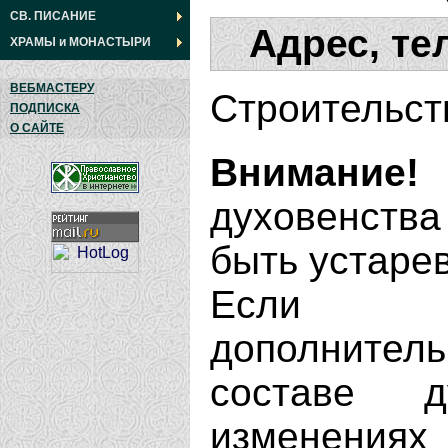
СВ. ПИСАНИЕ
Адрес, те
ХРАМЫ
и
МОНАСТЫРИ
ВЕБМАСТЕРУ
Строительст
ПОДПИСКА
О САЙТЕ
Внимание!
духовенства
быть устаре
Если В
дополнит
составе д
изменениях