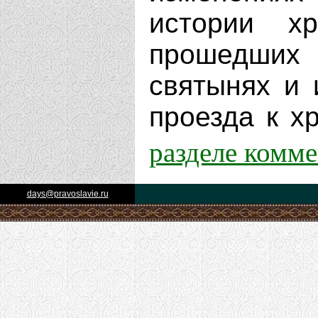
истории х
прошедших 
святынях и 
проезда к хр
разделе комм
days@pravoslavie.ru