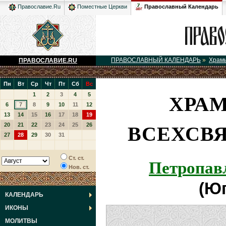
Православный Календарь
Православие.Ru
Поместные Церкви
ПРАВОСЛАВНЫЙ КАЛЕНДАРЬ
»
Храм
ПРАВОСЛАВИЕ.RU
Пн
Вт
Ср
Чт
Пт
Сб
Вс
ХРАМ
1
2
3
4
5
6
7
8
9
10
11
12
13
14
15
16
17
18
19
ВСЕХСВ
20
21
22
23
24
25
26
27
28
29
30
31
Петропав
Ст. ст.
Нов. ст.
(Ю
КАЛЕНДАРЬ
ИКОНЫ
МОЛИТВЫ