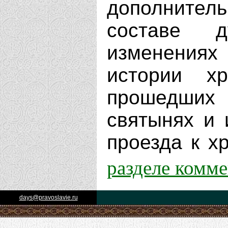
дополнит
составе д
изменениях
истории х
прошедших 
святынях и 
проезда к хр
разделе комм
days@pravoslavie.ru