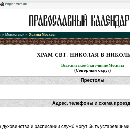
English version
ы и Монастыри
»
Храмы Москвы
ХРАМ СВТ. НИКОЛАЯ В НИКОЛ
Всехсвятское благочиние Москвы
(Северный округ)
Престолы
Адрес, телефоны и схема проез
 духовенства и расписании служб могут быть устаревшими