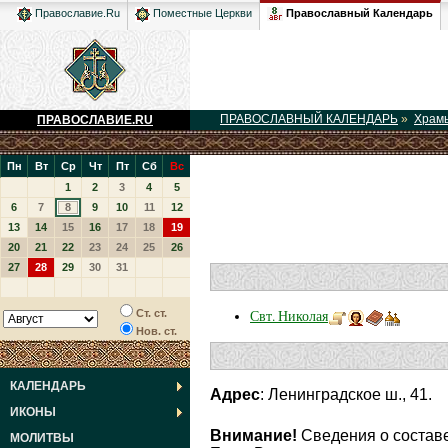
Православный Календарь
Православие.Ru
Поместные Церкви
ПРАВОСЛАВНЫЙ КАЛЕНДАРЬ
»
Храм
ПРАВОСЛАВИЕ.RU
Пн
Вт
Ср
Чт
Пт
Сб
Вс
1
2
3
4
5
6
7
8
9
10
11
12
13
14
15
16
17
18
19
20
21
22
23
24
25
26
27
28
29
30
31
Ст. ст.
Свт. Николая
Нов. ст.
КАЛЕНДАРЬ
Адрес
: Ленинградское ш., 41.
ИКОНЫ
Внимание!
Сведения о составе
МОЛИТВЫ