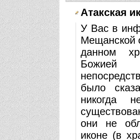
Атакская и
У Вас в инф
Мещанской с
данном хр
Божией
непосредст
было сказ
никогда 
существова
они не об
иконе (в хр