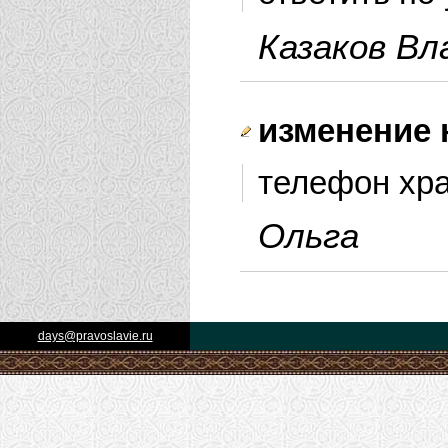
Казаков Вл
изменение 
телефон хра
Ольга
days@pravoslavie.ru