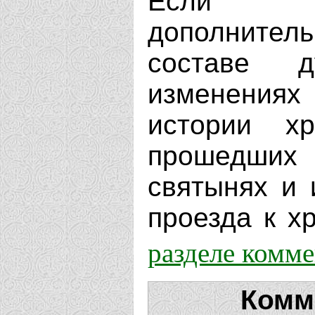
Если В
дополнит
составе д
изменениях
истории х
прошедших 
святынях и 
проезда к хр
разделе комм
Комм