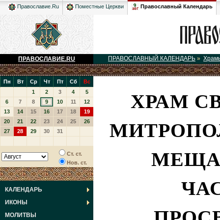
Православный Календарь
Православие.Ru
Поместные Церкви
ПРАВОСЛАВНЫЙ КАЛЕНДАРЬ
»
Храм
ПРАВОСЛАВИЕ.RU
Пн
Вт
Ср
Чт
Пт
Сб
Вс
ХРАМ С
1
2
3
4
5
6
7
8
9
10
11
12
13
14
15
16
17
18
19
МИТРОПО
20
21
22
23
24
25
26
27
28
29
30
31
МЕЩА
Ст. ст.
Нов. ст.
ЧА
КАЛЕНДАРЬ
ИКОНЫ
ПРОС
МОЛИТВЫ