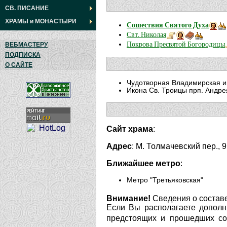
СВ. ПИСАНИЕ
ХРАМЫ
и
МОНАСТЫРИ
Сошествия Святого Духа
Свт. Николая
Покрова Пресвятой Богородицы
ВЕБМАСТЕРУ
ПОДПИСКА
О САЙТЕ
Чудотворная Владимирская и
Икона Св. Троицы прп. Андре
Сайт храма
:
Адрес
: М. Толмачевский пер., 9
Ближайшее метро
:
Метро "Третьяковская"
Внимание!
Сведения о составе
Если Вы располагаете дополн
предстоящих и прошедших соб