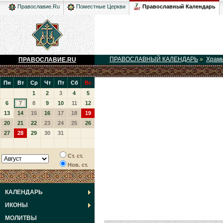
Православный Календарь
Православие.Ru
Поместные Церкви
ПРАВОСЛАВНЫЙ КАЛЕНДАРЬ
»
Храм
ПРАВОСЛАВИЕ.RU
Пн
Вт
Ср
Чт
Пт
Сб
Вс
1
2
3
4
5
6
7
8
9
10
11
12
13
14
15
16
17
18
19
20
21
22
23
24
25
26
27
28
29
30
31
Ст. ст.
Нов. ст.
КАЛЕНДАРЬ
ИКОНЫ
МОЛИТВЫ