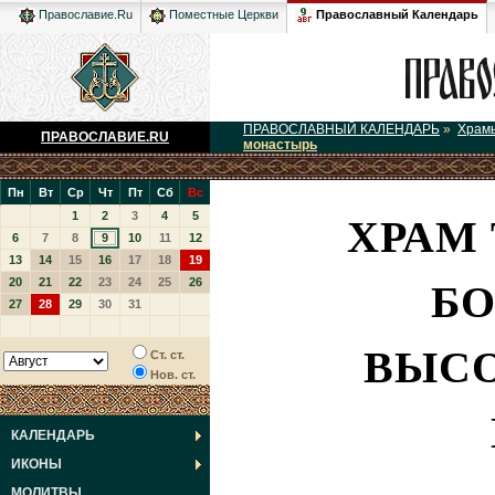
Православный Календарь
Православие.Ru
Поместные Церкви
ПРАВОСЛАВНЫЙ КАЛЕНДАРЬ
»
Храм
ПРАВОСЛАВИЕ.RU
монастырь
Пн
Вт
Ср
Чт
Пт
Сб
Вс
ХРАМ
1
2
3
4
5
6
7
8
9
10
11
12
13
14
15
16
17
18
19
БО
20
21
22
23
24
25
26
27
28
29
30
31
ВЫС
Ст. ст.
Нов. ст.
КАЛЕНДАРЬ
ИКОНЫ
МОЛИТВЫ