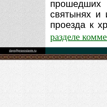
прошедших 
святынях и 
проезда к хр
разделе комм
days@pravoslavie.ru