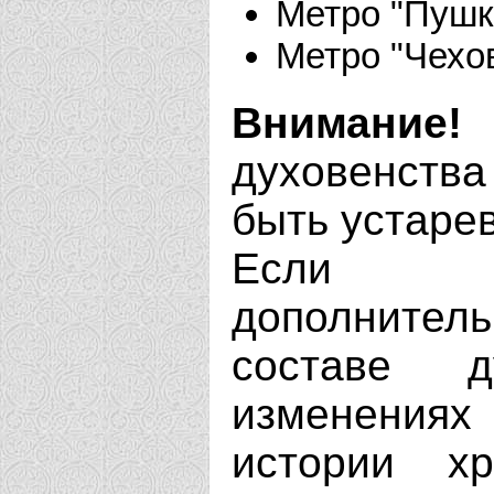
Метро "Пушк
Метро "Чехо
Внимание!
духовенства
быть устаре
Если В
дополнит
составе д
изменениях
истории х