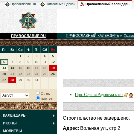
Православный Календарь
Православие.Ru
Поместные Церкви
ПРАВОСЛАВНЫЙ КАЛЕНДАРЬ
»
Храм
ПРАВОСЛАВИЕ.RU
Пн
Вт
Ср
Чт
Пт
Сб
Вс
1
2
3
4
5
6
7
8
9
10
11
12
13
14
15
16
17
18
19
20
21
22
23
24
25
26
27
28
29
30
31
Ст. ст.
Прп. Сергия Радонежского
Нов. ст.
КАЛЕНДАРЬ
Строительство не завершено.
ИКОНЫ
Адрес
: Вольная ул., стр 2
МОЛИТВЫ