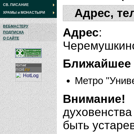
СВ. ПИСАНИЕ
Адрес, те
ХРАМЫ
и
МОНАСТЫРИ
ВЕБМАСТЕРУ
Адрес
:
ПОДПИСКА
О САЙТЕ
Черемушкинс
Ближайшее 
Метро "Унив
Внимание!
духовенства
быть устаре