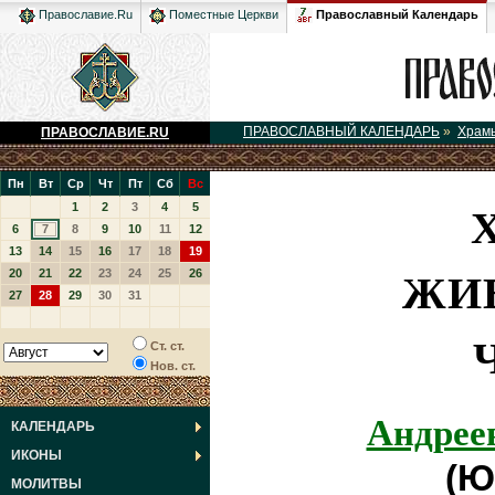
Православный Календарь
Православие.Ru
Поместные Церкви
ПРАВОСЛАВНЫЙ КАЛЕНДАРЬ
»
Храм
ПРАВОСЛАВИЕ.RU
Пн
Вт
Ср
Чт
Пт
Сб
Вс
1
2
3
4
5
6
7
8
9
10
11
12
13
14
15
16
17
18
19
ЖИ
20
21
22
23
24
25
26
27
28
29
30
31
Ст. ст.
Нов. ст.
Андрее
КАЛЕНДАРЬ
ИКОНЫ
(Ю
МОЛИТВЫ