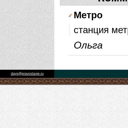
Метро
станция мет
Ольга
days@pravoslavie.ru