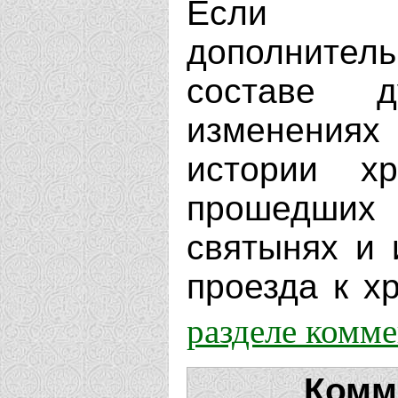
Если В
дополнит
составе д
изменениях
истории х
прошедших 
святынях и 
проезда к хр
разделе комм
Комм