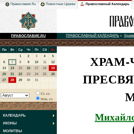
Православный Календарь
Православие.Ru
Поместные Церкви
ПРАВОСЛАВНЫЙ КАЛЕНДАРЬ
»
Храм
ПРАВОСЛАВИЕ.RU
Пн
Вт
Ср
Чт
Пт
Сб
Вс
ХРАМ-
1
2
3
4
5
6
7
8
9
10
11
12
13
14
15
16
17
18
19
ПРЕСВЯ
20
21
22
23
24
25
26
27
28
29
30
31
М
Ст. ст.
Нов. ст.
Михайло
КАЛЕНДАРЬ
ИКОНЫ
МОЛИТВЫ