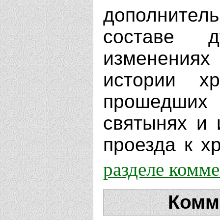
дополнит
составе д
изменениях
истории х
прошедших 
святынях и 
проезда к хр
разделе комм
Комм