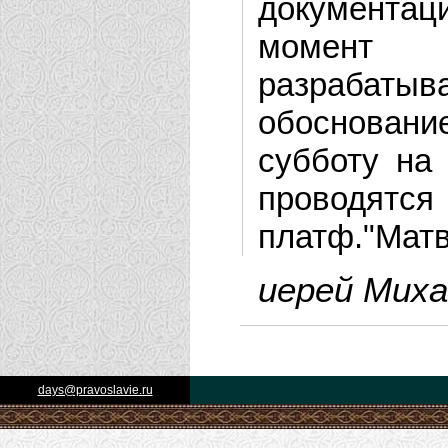
документац
момент Н
разрабатыва
обосновани
субботу на
проводятся
платф."Матв
иерей Миха
days@pravoslavie.ru