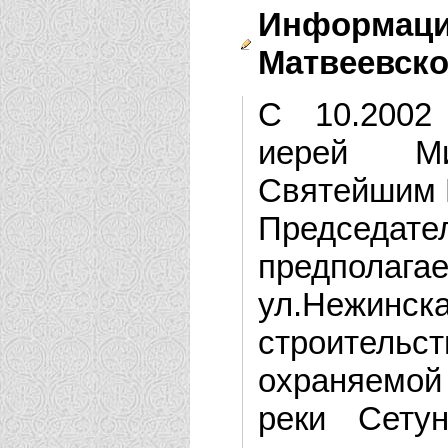
Информац
Матвеевск
С 10.2002
иерей Ми
Святейшим 
Председате
предполаг
ул.Нежин
строитель
охраняемой
реки Сетун