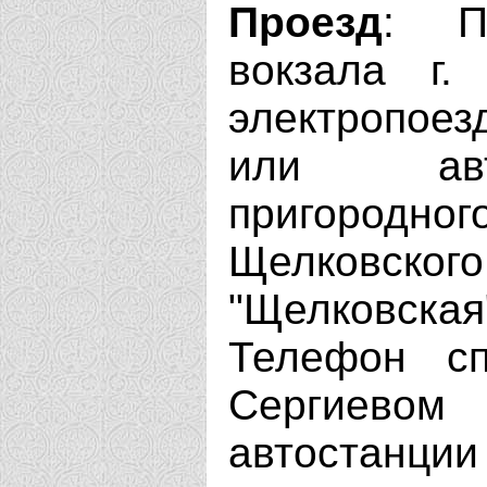
Проезд
: П
вокзала г.
электропоез
или авт
пригоро
Щелковског
"Щелковская"
Телефон сп
Сергиево
автостанции 