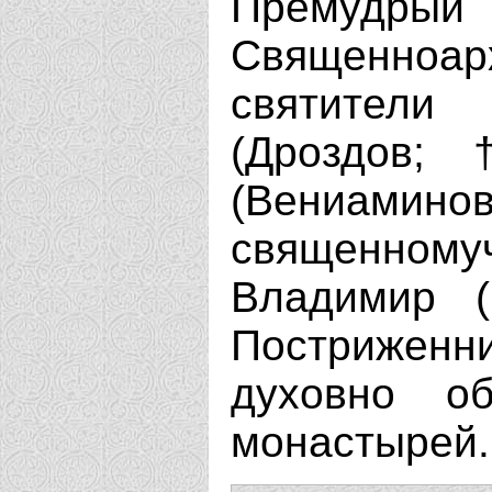
Премудры
Священноар
святител
(Дроздов;
(Вениамин
священно
Владимир (
Постриженн
духовно об
монастырей.