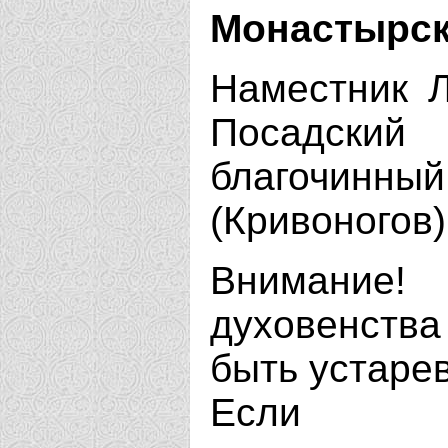
Монастырск
Наместник Л
Посадский
благочин
(Кривоногов)
Внимание
духовенства
быть устаре
Если В