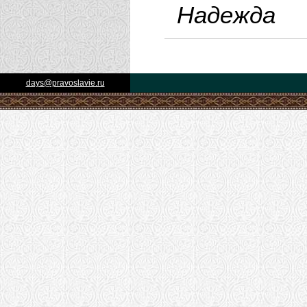
Надежда
days@pravoslavie.ru