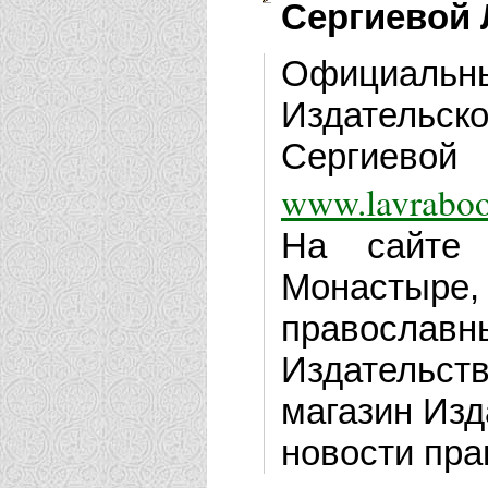
Сергиевой
Официал
Издательс
Сергиевой
www.lavraboo
На сайте 
Монастыре
правосла
Издательст
магазин Изд
новости пра