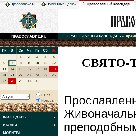
Православный Календарь
Православие.Ru
Поместные Церкви
ПРАВОСЛАВНЫЙ КАЛЕНДАРЬ
»
Храм
ПРАВОСЛАВИЕ.RU
Пн
Вт
Ср
Чт
Пт
Сб
Вс
СВЯТО-
1
2
3
4
5
6
7
8
9
10
11
12
13
14
15
16
17
18
19
20
21
22
23
24
25
26
27
28
29
30
31
Ст. ст.
Просла
Нов. ст.
Живоначал
КАЛЕНДАРЬ
преподобны
ИКОНЫ
МОЛИТВЫ