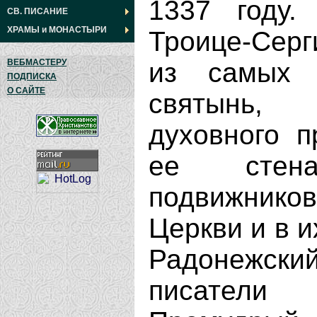
1337 году.
СВ. ПИСАНИЕ
ХРАМЫ
и
МОНАСТЫРИ
Троице-Серг
ВЕБМАСТЕРУ
из самых 
ПОДПИСКА
О САЙТЕ
святынь,
духовного п
ее стен
подвижнико
Церкви и в 
Радонежски
писатели 