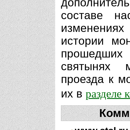
дополнит
составе на
изменениях
истории мо
прошедших 
святынях 
проезда к м
разделе 
их в
Комм