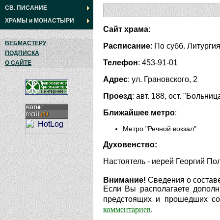
СВ. ПИСАНИЕ
ХРАМЫ
и
МОНАСТЫРИ
Сайт храма
:
ВЕБМАСТЕРУ
Расписание
: По субб. Литургия
ПОДПИСКА
Телефон
: 453-91-01
О САЙТЕ
Адрес
: ул. Грановского, 2
Проезд
: авт. 188, ост. "Больниц
Ближайшее метро
:
Метро "Речной вокзал"
Духовенство:
Настоятель - иерей Георгий По
Внимание!
Сведения о составе
Если Вы располагаете дополн
предстоящих и прошедших соб
комментариев
.