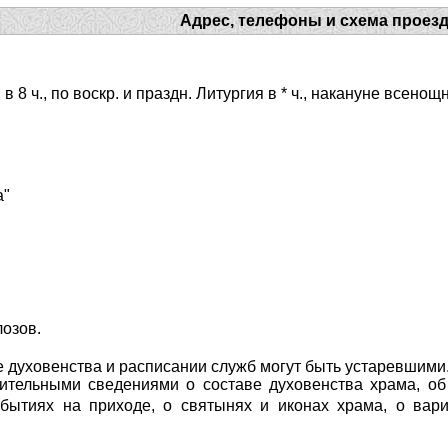
Адрес, телефоны и схема проез
 в 8 ч., по воскр. и праздн. Литургия в * ч., накануне всенощ
а"
лозов.
 духовенства и расписании служб могут быть устаревшими
ительными сведениями о составе духовенства храма, об 
ытиях на приходе, о святынях и иконах храма, о вари