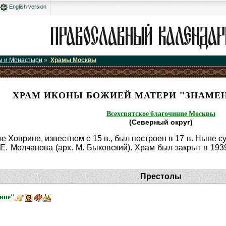
English version
ы и Монастыри
»
Храмы Москвы
ХРАМ ИКОНЫ БОЖИЕЙ МАТЕРИ "ЗНАМЕН
Всехсвятское благочиние Москвы
(Северный округ)
е Ховрине, известном с 15 в., был построен в 17 в. Ныне
 Е. Молчанова (арх. М. Быковский). Храм был закрыт в 19
Престолы
ние''