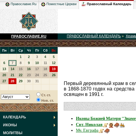
Православный Календарь
Православие.Ru
Поместные Церкви
ПРАВОСЛАВНЫЙ КАЛЕНДАРЬ
»
Храм
ПРАВОСЛАВИЕ.RU
Пн
Вт
Ср
Чт
Пт
Сб
Вс
1
2
3
4
5
6
7
8
9
10
11
12
13
14
15
16
17
18
19
20
21
22
23
24
25
26
27
28
29
30
31
Первый деревянный храм в сел
в 1868-1870 годвх на средства
освящен в 1991 г.
Ст. ст.
Нов. ст.
КАЛЕНДАРЬ
Иконы Божией Матери ''Знаме
Свт. Николая
ИКОНЫ
Мч. Евграфа
МОЛИТВЫ