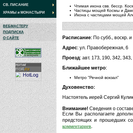
СВ. ПИСАНИЕ
Чтимая икона свв. бесср. Ко
Частицы мощей Космы и Дам
ХРАМЫ
и
МОНАСТЫРИ
Икона с частицами мощей Але
ВЕБМАСТЕРУ
ПОДПИСКА
Расписание
: По субб., воскр. 
О САЙТЕ
Адрес
: ул. Правобережная, 6
Проезд
: авт. 173, 190, 342, 343
Ближайшее метро
:
Метро "Речной вокзал"
Духовенство:
Настоятель иерей Сергий Кулик
Внимание!
Сведения о составе
Если Вы располагаете дополн
предстоящих и прошедших соб
комментариев
.