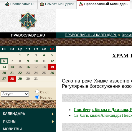
Православный Календарь
Православие.Ru
Поместные Церкви
ПРАВОСЛАВНЫЙ КАЛЕНДАРЬ
»
Храм
ПРАВОСЛАВИЕ.RU
Пн
Вт
Ср
Чт
Пт
Сб
Вс
ХРАМ 
1
2
3
4
5
6
7
8
9
10
11
12
13
14
15
16
17
18
19
20
21
22
23
24
25
26
27
28
29
30
31
Село на реке Химке известно с
Регулярные богослужения возоб
Ст. ст.
Нов. ст.
Свв. бесср. Космы и Дамиана,
КАЛЕНДАРЬ
Св. блгв. князя Александра Невс
ИКОНЫ
МОЛИТВЫ