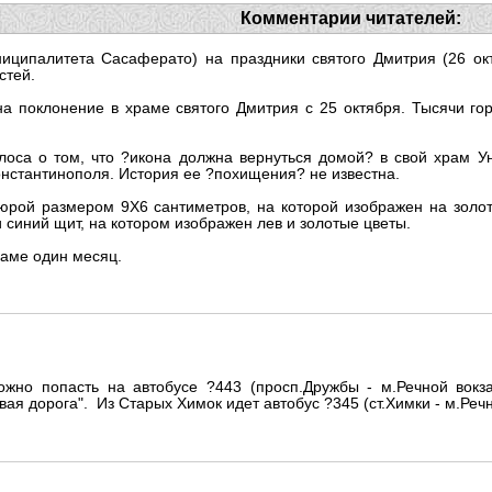
Комментарии читателей:
иципалитета Сасаферато) на праздники святого Дмитрия (26 ок
стей.
на поклонение в храме святого Дмитрия с 25 октября. Тысячи го
лоса о том, что ?икона должна вернуться домой? в свой храм 
нстантинополя. История ее ?похищения? не известна.
юрой размером 9Х6 сантиметров, на которой изображен на золо
и синий щит, на котором изображен лев и золотые цветы.
раме один месяц.
жно попасть на автобусе ?443 (просп.Дружбы - м.Речной вокза
вая дорога". Из Старых Химок идет автобус ?345 (ст.Химки - м.Речн