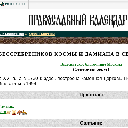
English version
ы и Монастыри
»
Храмы Москвы
БЕССРЕБРЕНИКОВ КОСМЫ И ДАМИАНА В 
Всехсвятское благочиние Москвы
(Северный округ)
 XVI в., а в 1730 г. здесь построена каменная церковь.
новлены в 1994 г.
Престолы
 Римских
кого
Святыни: