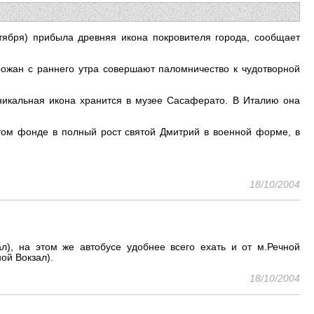
тября) прибыла древняя икона покровителя города, сообщает
рожан с раннего утра совершают паломничество к чудотворной
Уникальная икона хранится в музее Сасаферато. В Италию она
том фонде в полный рост святой Дмитрий в военной форме, в
18/10/2004
л), на этом же автобусе удобнее всего ехать и от м.Речной
ой Вокзал).
18/10/2004