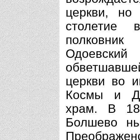
церкви, но
столетие 
полковник
Одоевский
обветшавш
церкви во и
Космы и Д
храм. В 18
Болшево ны
Преображен