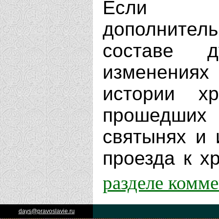
Если В
дополнит
составе д
изменениях
истории х
прошедших 
святынях и 
проезда к хр
разделе комм
days@pravoslavie.ru