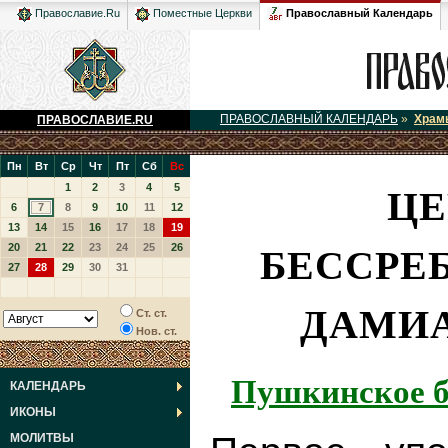
Православный Календарь
Православие.Ru
Поместные Церкви
ПРАВОСЛАВНЫЙ КАЛЕНДАРЬ
»
Храм
ПРАВОСЛАВИЕ.RU
Пн
Вт
Ср
Чт
Пт
Сб
Вс
ЦЕ
1
2
3
4
5
6
7
8
9
10
11
12
13
14
15
16
17
18
19
БЕССРЕ
20
21
22
23
24
25
26
27
28
29
30
31
ДАМИА
Ст. ст.
Нов. ст.
Пушкинское б
КАЛЕНДАРЬ
ИКОНЫ
МОЛИТВЫ