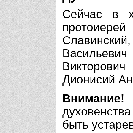
Сейчас в х
протоиерей
Славински
Васильевич 
Викторов
Дионисий Ан
Внимание!
духовенства
быть устаре