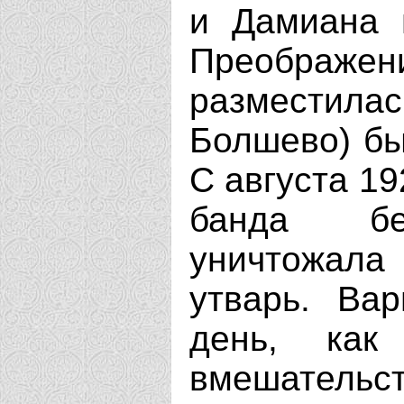
и Дамиана 
Преображени
разместила
Болшево) бы
С августа 19
банда бе
уничтожала
утварь. Ва
день, как
вмешательс