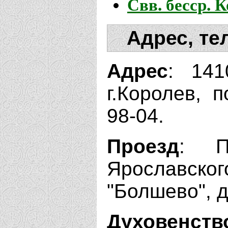
Свв. бесср. 
Адрес, те
Адрес
: 141
г.Королев, 
98-04.
Проезд
: П
Ярославск
"Болшево", 
Духовенств