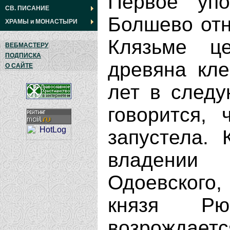
Первое уп
СВ. ПИСАНИЕ
Болшево отно
ХРАМЫ
и
МОНАСТЫРИ
Клязьме ц
ВЕБМАСТЕРУ
ПОДПИСКА
древяна кле
О САЙТЕ
лет в след
говорится, 
запустела. 
владени
Одоевского
князя Рю
возрождаетс