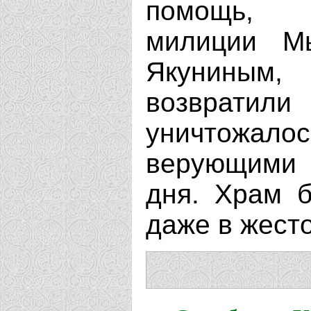
помощь, о
милиции Мы
Якуниным
возвратил
уничтожало
верующими 
дня. Храм 
даже в жест