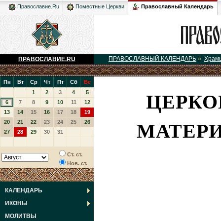
Православный Календарь
Православие.Ru
Поместные Церкви
ПРАВОСЛАВНЫЙ КАЛЕНДАРЬ
»
Храм
ПРАВОСЛАВИЕ.RU
Пн
Вт
Ср
Чт
Пт
Сб
Вс
ЦЕРКО
1
2
3
4
5
6
7
8
9
10
11
12
13
14
15
16
17
18
19
МАТЕРИ
20
21
22
23
24
25
26
27
28
29
30
31
Ст. ст.
Нов. ст.
КАЛЕНДАРЬ
ИКОНЫ
МОЛИТВЫ