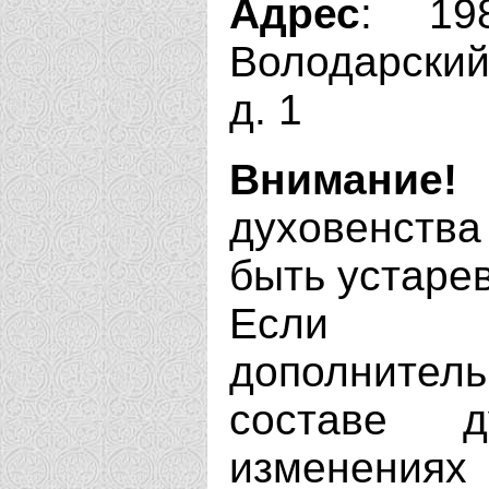
Адрес
: 198
Володарский
д. 1
Внимание!
духовенства
быть устаре
Если В
дополнит
составе д
изменениях