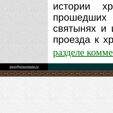
истории х
прошедших 
святынях и 
проезда к хр
разделе комм
days@pravoslavie.ru