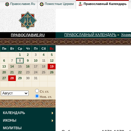
Православный Календарь
Православие.Ru
Поместные Церкви
ПРАВОСЛАВНЫЙ КАЛЕНДАРЬ
»
Храм
ПРАВОСЛАВИЕ.RU
Пн
Вт
Ср
Чт
Пт
Сб
Вс
1
2
3
4
5
6
7
8
9
10
11
12
13
14
15
16
17
18
19
20
21
22
23
24
25
26
27
28
29
30
31
Ст. ст.
Нов. ст.
КАЛЕНДАРЬ
ИКОНЫ
МОЛИТВЫ