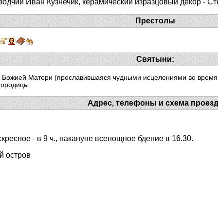
(зодчий Иван Кузнечик, керамический изразцовый декор - Ст
Престолы
Святыни:
 Божией Матери (прославившаяся чудными исцелениями во время 
городицы
Адрес, телефоны и схема проез
кресное - в 9 ч., накануне всенощное бдение в 16.30.
й остров