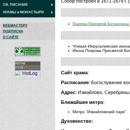
Собор построен в 1671-1679 г. 
СВ. ПИСАНИЕ
ХРАМЫ
и
МОНАСТЫРИ
Покрова Пресвятой Богородицы
ВЕБМАСТЕРУ
ПОДПИСКА
О САЙТЕ
Чтимая Иерусалимская икона
Икона Покрова Пресвятой Бо
Сайт храма
:
Расписание
: Богослужение вос
Адрес
: Измайлово, Серебряны
Ближайшее метро
:
Метро "Измайловский парк"
Духовенство: