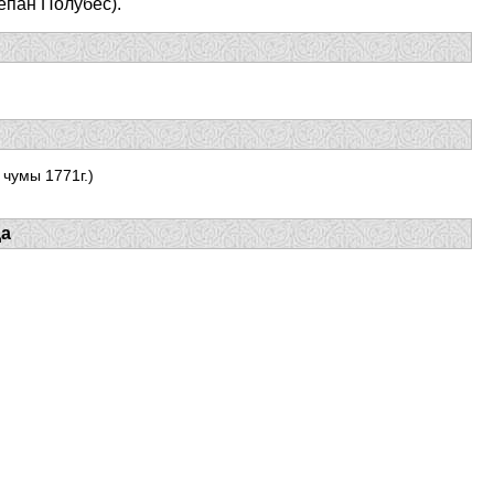
епан Полубес).
чумы 1771г.)
да