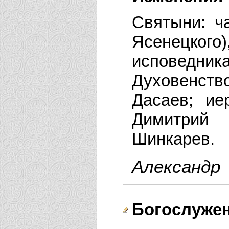
Святыни: ч
Ясенецкого
исповедника
Духовенство
Дасаев; ие
Димитрий
Шинкарев.
Александр
Богослуже