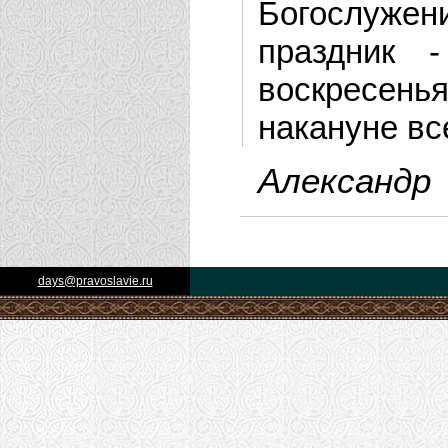
Богослужен
праздник -
воскресенья
накануне вс
Александр
days@pravoslavie.ru