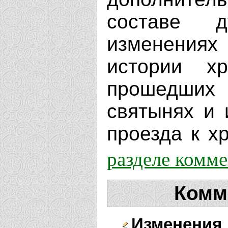
составе д
изменениях
истории х
прошедших 
святынях и 
проезда к хр
разделе комм
Комм
Изменения