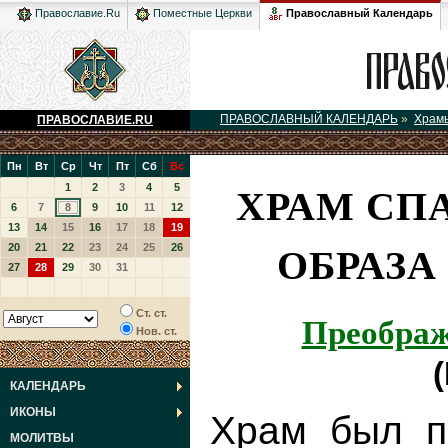
Православный Календарь
Православие.Ru
Поместные Церкви
ПРАВОСЛАВНЫЙ КАЛЕНДАРЬ
»
Храм
ПРАВОСЛАВИЕ.RU
Пн
Вт
Ср
Чт
Пт
Сб
Вс
ХРАМ СП
1
2
3
4
5
6
7
8
9
10
11
12
13
14
15
16
17
18
19
ОБРАЗА
20
21
22
23
24
25
26
27
28
29
30
31
Преображ
Ст. ст.
Нов. ст.
КАЛЕНДАРЬ
ИКОНЫ
Храм был по
МОЛИТВЫ