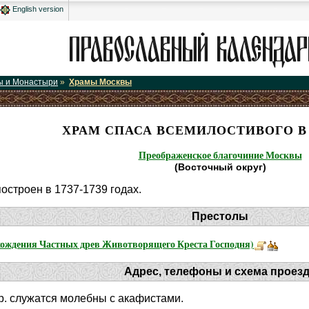
English version
ы и Монастыри
»
Храмы Москвы
ХРАМ СПАСА ВСЕМИЛОСТИВОГО В
Преображенское благочиние Москвы
(Восточный округ)
строен в 1737-1739 годах.
Престолы
хождения Частных древ Животворящего Креста Господня)
Адрес, телефоны и схема проез
кр. служатся молебны с акафистами.