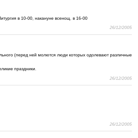
итургия в 10-00, накануне всенощ. в 16-00
26/12/2005
ального (перед ней молются люди которых одолевают различные
еликие праздники.
26/12/2005
26/12/2005