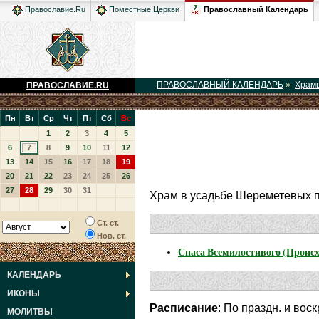
Православный Календарь
Православие.Ru
Поместные Церкви
ПРАВОСЛАВНЫЙ КАЛЕНДАРЬ
»
Храм
ПРАВОСЛАВИЕ.RU
Пн
Вт
Ср
Чт
Пт
Сб
Вс
1
2
3
4
5
6
7
8
9
10
11
12
13
14
15
16
17
18
19
20
21
22
23
24
25
26
27
28
29
30
31
Храм в усадьбе Шереметевых по
Ст. ст.
Нов. ст.
Спаса Всемилостивого (Проис
КАЛЕНДАРЬ
ИКОНЫ
Расписание
: По праздн. и вос
МОЛИТВЫ