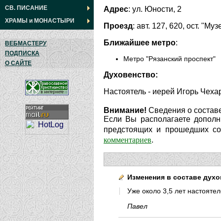
СВ. ПИСАНИЕ
Адрес
: ул. Юности, 2
ХРАМЫ
и
МОНАСТЫРИ
Проезд
: авт. 127, 620, ост. "Му
Ближайшее метро
:
ВЕБМАСТЕРУ
ПОДПИСКА
Метро "Рязанский проспект"
О САЙТЕ
Духовенство:
Настоятель - иерей Игорь Чеха
Внимание!
Сведения о составе
Если Вы располагаете дополн
предстоящих и прошедших соб
комментариев
.
Изменения в составе духо
Уже около 3,5 лет настоятел
Павел