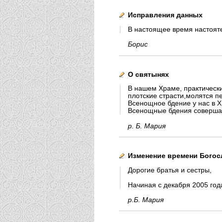
Исправления данных
В настоящее время настоятел
Борис
О святынях
В нашем Храме, практическ
плотские страсти,молятся п
Всенощное бдение у нас в Х
Всенощные бдения совершают
р. Б. Мария
Изменение времени Богос
Дорогие братья и сестры,
Начиная с декабря 2005 го
р.Б. Мария