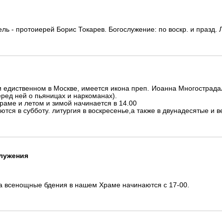
ь - протоиерей Борис Токарев. Богослужение: по воскр. и празд. Л
и едиственном в Москве, имеется икона преп. Иоанна Многострад
еред ней о пьяницах и наркоманах).
раме и летом и зимой начинается в 14.00
ся в субботу. литургия в воскресенье,а также в двунадесятые и в
лужения
да всенощные бдения в нашем Храме начинаются с 17-00.