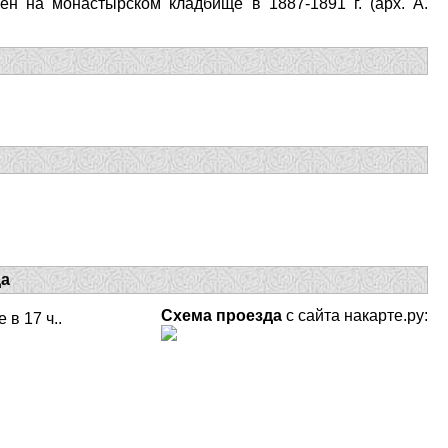
н на монастырском кладбище в 1887-1891 г. (арх. А.
да
Схема проезда
с сайта накарте.ру:
 в 17 ч..