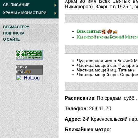
Храм во имя Всех Святых вме
СВ. ПИСАНИЕ
Никифоров). Закрыт в 1925 г., в
ХРАМЫ
и
МОНАСТЫРИ
ВЕБМАСТЕРУ
Всех святых
ПОДПИСКА
Казанской иконы Божией Матер
О САЙТЕ
Чудотворная икона Божией Ма
Частица мощей свт. Филарета
Частица мощей мц. Татианы
Частица мощей прп. Серафи
Расписание
: По средам, субб.,
Телефон
: 264-11-70
Адрес
: 2-й Красносельский пер.
Ближайшее метро
: