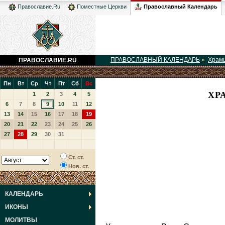
Православный Календарь
Православие.Ru
Поместные Церкви
ПРАВОСЛАВНЫЙ КАЛЕНДАРЬ
»
Храм
ПРАВОСЛАВИЕ.RU
Пн
Вт
Ср
Чт
Пт
Сб
Вс
ХР
1
2
3
4
5
6
7
8
9
10
11
12
13
14
15
16
17
18
19
20
21
22
23
24
25
26
27
28
29
30
31
Ст. ст.
Нов. ст.
КАЛЕНДАРЬ
ИКОНЫ
МОЛИТВЫ