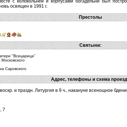
сте с колокольней и корпусами богадельни был построе
новь освящен в 1991 г.
Престолы
и
Святыни:
тери ''Всецарица''
 Московского
ма Саровского
Адрес, телефоны и схема проез
 воскр. и праздн. Литургия в 9 ч., накануне всенощное бдение
, 7