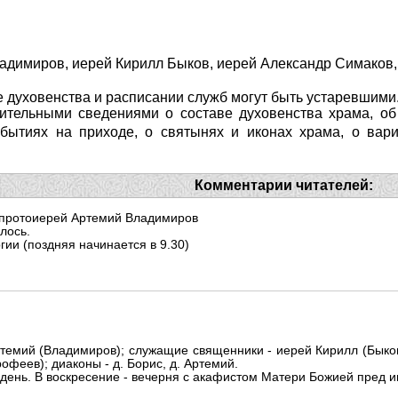
ладимиров, иерей Кирилл Быков, иерей Александр Симаков
 духовенства и расписании служб могут быть устаревшими
ительными сведениями о составе духовенства храма, об 
ытиях на приходе, о святынях и иконах храма, о вари
Комментарии читателей:
- протоиерей Артемий Владимиров
лось.
ии (поздняя начинается в 9.30)
ртемий (Владимиров); служащие священники - иерей Кирилл (Быко
офеев); диаконы - д. Борис, д. Артемий.
 день. В воскресение - вечерня с акафистом Матери Божией пред ик