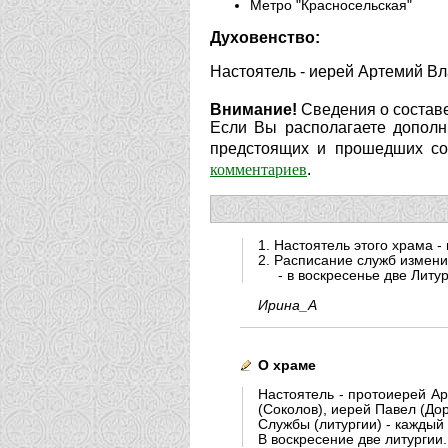
Метро "Красносельская"
Духовенство:
Настоятель - иерей Артемий В
Внимание!
Сведения о составе
Если Вы располагаете дополн
предстоящих и прошедших соб
комментариев
.
1. Настоятель этого храма 
2. Расписание служб измени
- в воскресенье две Литург
Ирина_А
О храме
Настоятель - протоиерей А
(Соколов), иерей Павел (Дор
Службы (литургии) - каждый
В воскресение две литургии.