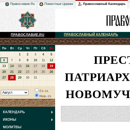
Православный Календарь
Православие.Ru
Поместные Церкви
ПРАВОСЛАВНЫЙ КАЛЕНДАРЬ
ПРАВОСЛАВИЕ.RU
Пн
Вт
Ср
Чт
Пт
Сб
Вс
ПРЕСТ
1
2
3
4
5
6
7
8
9
10
11
12
13
14
15
16
17
18
19
ПАТРИАРХ
20
21
22
23
24
25
26
27
28
29
30
31
НОВОМУЧ
Ст. ст.
Нов. ст.
КАЛЕНДАРЬ
ИКОНЫ
МОЛИТВЫ