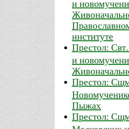
и новомучени
Живоначально
Православном
институте
Престол: Свт
и новомучени
Живоначальн
Престол: Сщм
Новомученико
Пыжах
Престол: Сщм
Московских и