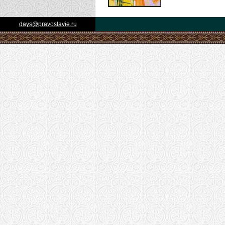
days@pravoslavie.ru