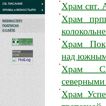
Храм свт.
СВ. ПИСАНИЕ
ХРАМЫ
и
МОНАСТЫРИ
Храм прп
ВЕБМАСТЕРУ
ПОДПИСКА
колокольн
О САЙТЕ
Храм Пок
над южным
Храм Сп
северными
Храм Успе