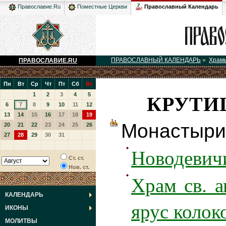
Православный Календарь
Православие.Ru
Поместные Церкви
ПРАВОСЛАВНЫЙ КАЛЕНДАРЬ
»
Храм
ПРАВОСЛАВИЕ.RU
Пн
Вт
Ср
Чт
Пт
Сб
Вс
КРУТИ
1
2
3
4
5
6
7
8
9
10
11
12
13
14
15
16
17
18
19
Монастыри
20
21
22
23
24
25
26
27
28
29
30
31
Новодевич
Ст. ст.
Нов. ст.
Храм св. а
КАЛЕНДАРЬ
ярус колок
ИКОНЫ
МОЛИТВЫ