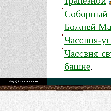
трапезной
Соборный
Божией Ма
Часовня-у
Часовня св
башне
.
days@pravoslavie.ru