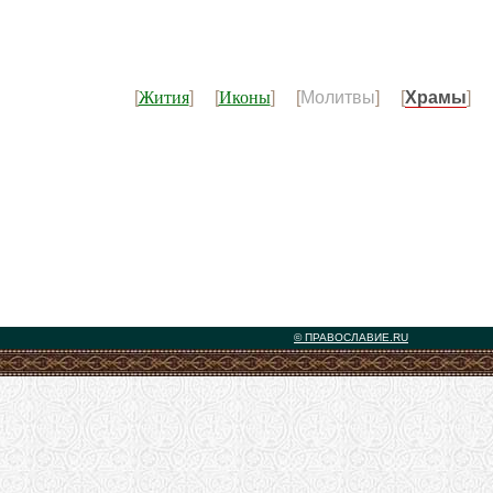
Жития
Иконы
[
] [
] [
Молитвы
] [
Храмы
] 
© ПРАВОСЛАВИЕ.RU