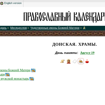
English version
ндарь
»
Месяцеслов
»
Чудотворные иконы Божией Матери
»
Д
ДОНСКАЯ. ХРАМЫ.
Август 19
День памяти
:
 иконы Божией Матери
ыря
й мужской монастырь