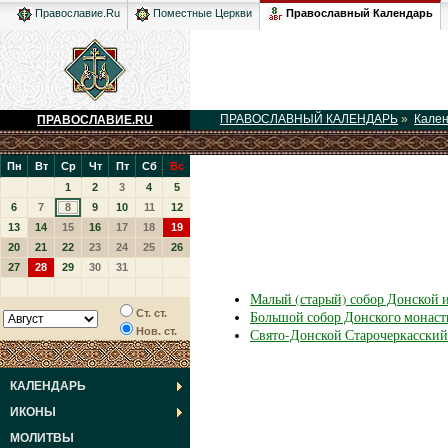
Православный Календарь
Православие.Ru
Поместные Церкви
ПРАВОСЛАВНЫЙ КАЛЕНДАРЬ
»
Кале
ПРАВОСЛАВИЕ.RU
Пн
Вт
Ср
Чт
Пт
Сб
Вс
1
2
3
4
5
6
7
8
9
10
11
12
13
14
15
16
17
18
19
20
21
22
23
24
25
26
27
28
29
30
31
Малый (старый) собор Донской
Ст. ст.
Большой собор Донского монаст
Нов. ст.
Свято-Донской Старочеркасски
КАЛЕНДАРЬ
ИКОНЫ
МОЛИТВЫ