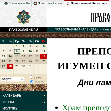
Православный Календарь
Православие.Ru
Поместные Церкви
ПРАВОСЛАВНЫЙ КАЛЕНДАРЬ
»
Кале
ПРАВОСЛАВИЕ.RU
Пн
Вт
Ср
Чт
Пт
Сб
Вс
ПРЕП
1
2
3
4
5
6
7
8
9
10
11
12
13
14
15
16
17
18
19
ИГУМЕН 
20
21
22
23
24
25
26
27
28
29
30
31
Ст. ст.
Дни па
Нов. ст.
КАЛЕНДАРЬ
ИКОНЫ
Храм препод
МОЛИТВЫ