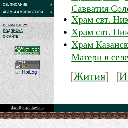
Савватия Сол
СВ. ПИСАНИЕ
ХРАМЫ
и
МОНАСТЫРИ
Храм свт. Ни
ВЕБМАСТЕРУ
Храм свт. Ник
ПОДПИСКА
О САЙТЕ
Храм Казанс
Матери в сел
Жития
И
[
] [
days@pravoslavie.ru