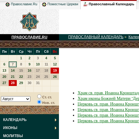
Православный Календарь
Православие.Ru
Поместные Церкви
ПРАВОСЛАВНЫЙ КАЛЕНДАРЬ
»
Кале
ПРАВОСЛАВИЕ.RU
Пн
Вт
Ср
Чт
Пт
Сб
Вс
1
2
3
4
5
6
7
8
9
10
11
12
13
14
15
16
17
18
19
20
21
22
23
24
25
26
27
28
29
30
31
Храм св. прав. Иоанна Кронштад
Ст. ст.
Храм иконы Божией Матери ''Дер
Нов. ст.
Церковь св. прав. Иоанна Кронш
Церковь св. прав. Иоанна Кронш
Церковь св. прав. Иоанна Кронш
КАЛЕНДАРЬ
Церковь св. прав. Иоанна Кроншт
ИКОНЫ
МОЛИТВЫ