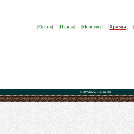
Жития
Иконы
Молитвы
[
] [
] [
] [
Храмы
] 
© ПРАВОСЛАВИЕ.RU