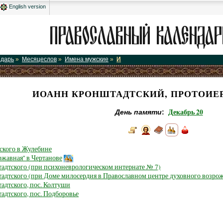
English version
ндарь
»
Месяцеслов
»
Имена мужские
»
И
ИОАНН КРОНШТАДТСКИЙ, ПРОТОИЕР
Декабрь 20
День памяти
:
ского в Жулебине
жавная'' в Чертанове
тадтского (при психоневрологическом интернате № 7)
тадтского (при Доме милосердия в Православном центре духовного возро
тадтского, пос. Колтуши
адтского, пос. Подборовье