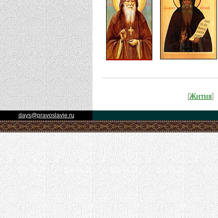
Жития
[
]
days@pravoslavie.ru