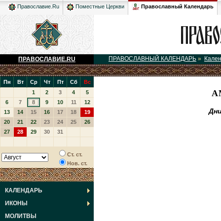
Православный Календарь
Православие.Ru
Поместные Церкви
ПРАВОСЛАВНЫЙ КАЛЕНДАРЬ
»
Кале
ПРАВОСЛАВИЕ.RU
Пн
Вт
Ср
Чт
Пт
Сб
Вс
А
1
2
3
4
5
6
7
8
9
10
11
12
Дн
13
14
15
16
17
18
19
20
21
22
23
24
25
26
27
28
29
30
31
Ст. ст.
Нов. ст.
КАЛЕНДАРЬ
ИКОНЫ
МОЛИТВЫ