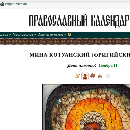
English version
ндарь
»
Месяцеслов
»
Имена мужские
»
М
МИНА КОТУАНСКИЙ (ФРИГИЙСКИЙ
Ноябрь 11
День памяти
: