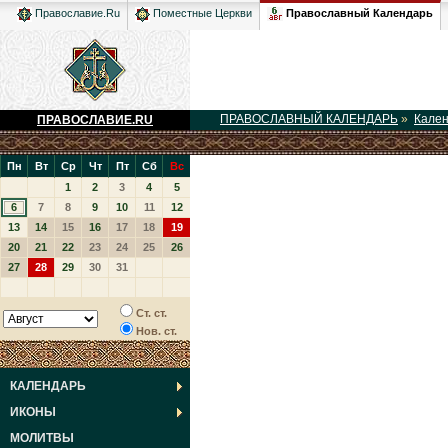
Православный Календарь
Православие.Ru
Поместные Церкви
ПРАВОСЛАВНЫЙ КАЛЕНДАРЬ
»
Кале
ПРАВОСЛАВИЕ.RU
Пн
Вт
Ср
Чт
Пт
Сб
Вс
1
2
3
4
5
6
7
8
9
10
11
12
13
14
15
16
17
18
19
20
21
22
23
24
25
26
27
28
29
30
31
Ст. ст.
Нов. ст.
КАЛЕНДАРЬ
ИКОНЫ
МОЛИТВЫ