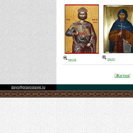
700x957
500x708
Жития
[
]
days@pravoslavie.ru