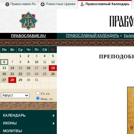
Православный Календарь
Православие.Ru
Поместные Церкви
ПРАВОСЛАВНЫЙ КАЛЕНДАРЬ
»
Кале
ПРАВОСЛАВИЕ.RU
Пн
Вт
Ср
Чт
Пт
Сб
Вс
ПРЕПОДОБ
1
2
3
4
5
6
7
8
9
10
11
12
13
14
15
16
17
18
19
20
21
22
23
24
25
26
27
28
29
30
31
Ст. ст.
Нов. ст.
КАЛЕНДАРЬ
ИКОНЫ
МОЛИТВЫ