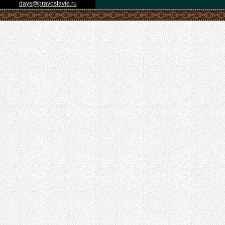
days@pravoslavie.ru