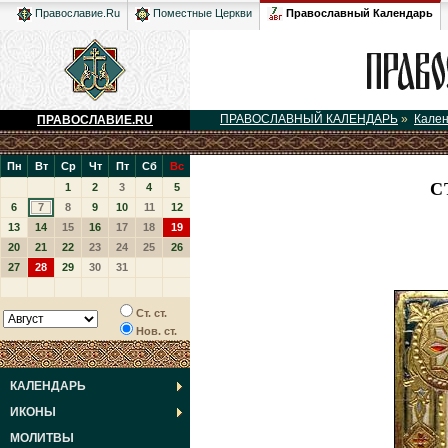
Православный Календарь
Православие.Ru
Поместные Церкви
ПРАВОСЛАВНЫЙ КАЛЕНДАРЬ
»
Кале
ПРАВОСЛАВИЕ.RU
Пн
Вт
Ср
Чт
Пт
Сб
Вс
С
1
2
3
4
5
6
7
8
9
10
11
12
13
14
15
16
17
18
19
20
21
22
23
24
25
26
27
28
29
30
31
Ст. ст.
Нов. ст.
КАЛЕНДАРЬ
ИКОНЫ
МОЛИТВЫ