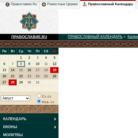
Православный Календарь
Православие.Ru
Поместные Церкви
ПРАВОСЛАВНЫЙ КАЛЕНДАРЬ
»
Кале
ПРАВОСЛАВИЕ.RU
Пн
Вт
Ср
Чт
Пт
Сб
Вс
1
2
3
4
5
6
7
8
9
10
11
12
13
14
15
16
17
18
19
20
21
22
23
24
25
26
27
28
29
30
31
Ст. ст.
Нов. ст.
КАЛЕНДАРЬ
ИКОНЫ
МОЛИТВЫ