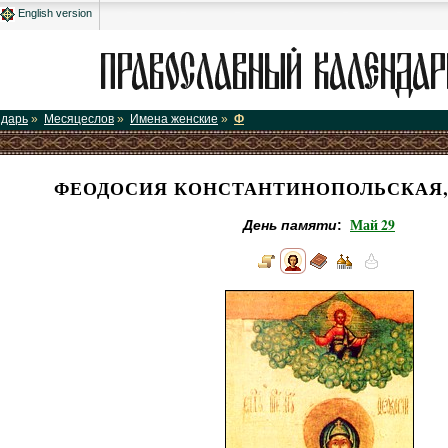
English version
ндарь
»
Месяцеслов
»
Имена женские
»
Ф
ФЕОДОСИЯ КОНСТАНТИНОПОЛЬСКАЯ, 
Май 29
День памяти
: