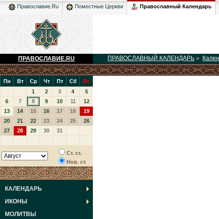
Православный Календарь
Православие.Ru
Поместные Церкви
ПРАВОСЛАВНЫЙ КАЛЕНДАРЬ
»
Кале
ПРАВОСЛАВИЕ.RU
Пн
Вт
Ср
Чт
Пт
Сб
Вс
1
2
3
4
5
6
7
8
9
10
11
12
13
14
15
16
17
18
19
20
21
22
23
24
25
26
27
28
29
30
31
Ст. ст.
Нов. ст.
КАЛЕНДАРЬ
ИКОНЫ
МОЛИТВЫ