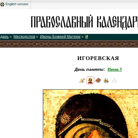
English version
ндарь
»
Месяцеслов
»
Иконы Божией Матери
»
И
ИГОРЕВСКАЯ
Июнь 5
День памяти
: