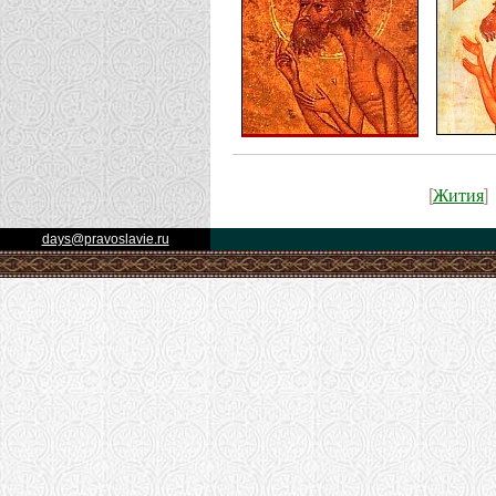
Жития
[
]
days@pravoslavie.ru