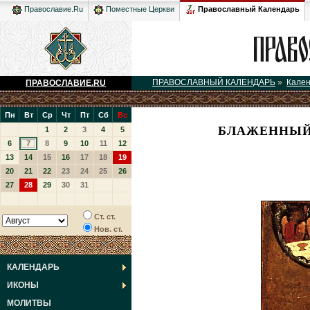
Православный Календарь
Православие.Ru
Поместные Церкви
ПРАВОСЛАВНЫЙ КАЛЕНДАРЬ
»
Кале
ПРАВОСЛАВИЕ.RU
Пн
Вт
Ср
Чт
Пт
Сб
Вс
БЛАЖЕННЫЙ
1
2
3
4
5
6
7
8
9
10
11
12
13
14
15
16
17
18
19
20
21
22
23
24
25
26
27
28
29
30
31
Ст. ст.
Нов. ст.
КАЛЕНДАРЬ
ИКОНЫ
МОЛИТВЫ