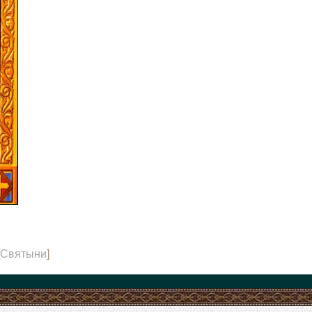
Святыни
]