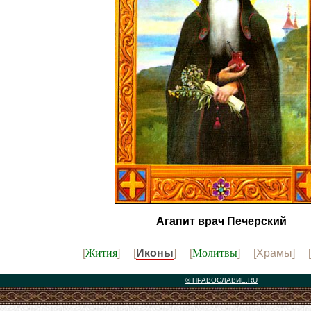
Агапит врач Печерский
Жития
Молитвы
[
] [
Иконы
] [
] [Храмы] [
© ПРАВОСЛАВИЕ.RU