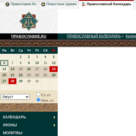
Православный Календарь
Православие.Ru
Поместные Церкви
ПРАВОСЛАВНЫЙ КАЛЕНДАРЬ
»
Кале
ПРАВОСЛАВИЕ.RU
Пн
Вт
Ср
Чт
Пт
Сб
Вс
1
2
3
4
5
6
7
8
9
10
11
12
13
14
15
16
17
18
19
20
21
22
23
24
25
26
27
28
29
30
31
Ст. ст.
Нов. ст.
КАЛЕНДАРЬ
ИКОНЫ
МОЛИТВЫ