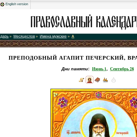
English version
ндарь
»
Месяцеслов
»
Имена мужские
»
А
ПРЕПОДОБНЫЙ АГАПИТ ПЕЧЕРСКИЙ, ВР
Июнь 1
Сентябрь 28
Дни памяти
:
,