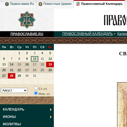
Православный Календарь
Православие.Ru
Поместные Церкви
ПРАВОСЛАВНЫЙ КАЛЕНДАРЬ
»
Кале
ПРАВОСЛАВИЕ.RU
Пн
Вт
Ср
Чт
Пт
Сб
Вс
СВ
1
2
3
4
5
6
7
8
9
10
11
12
13
14
15
16
17
18
19
20
21
22
23
24
25
26
27
28
29
30
31
Ст. ст.
Нов. ст.
КАЛЕНДАРЬ
ИКОНЫ
МОЛИТВЫ