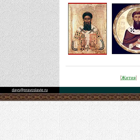
Жития
[
]
days@pravoslavie.ru