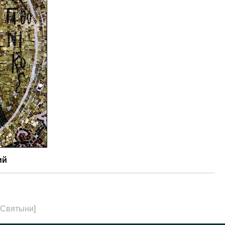
ий
Святыни
]