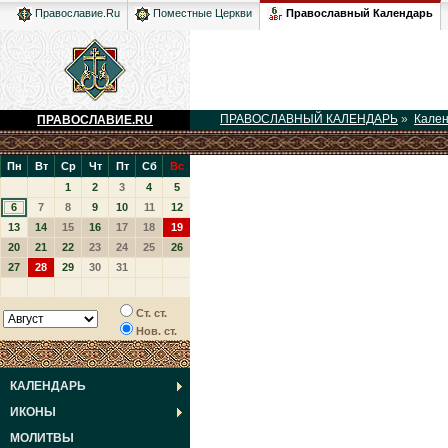
Православный Календарь
Православие.Ru
Поместные Церкви
ПРАВОСЛАВНЫЙ КАЛЕНДАРЬ
»
Кале
ПРАВОСЛАВИЕ.RU
Пн
Вт
Ср
Чт
Пт
Сб
Вс
1
2
3
4
5
6
7
8
9
10
11
12
13
14
15
16
17
18
19
20
21
22
23
24
25
26
27
28
29
30
31
Ст. ст.
Нов. ст.
КАЛЕНДАРЬ
ИКОНЫ
МОЛИТВЫ