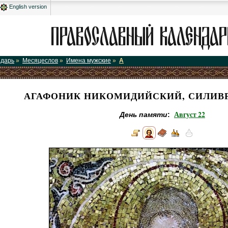
English version
ндарь
»
Месяцеслов
»
Имена мужские
»
А
АГАФОНИК НИКОМИДИЙСКИЙ, СИЛИВР
Август 22
День памяти
: