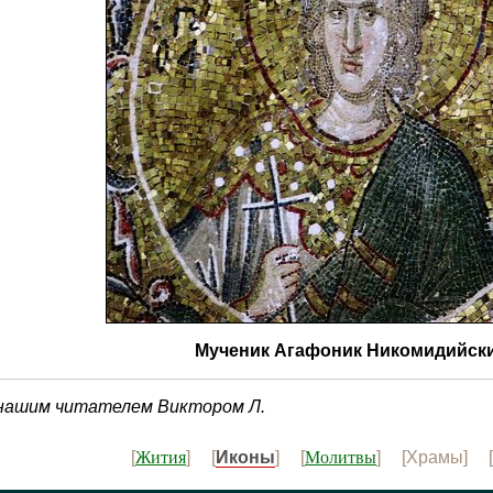
Мученик Агафоник Никомидийск
 нашим читателем Виктором Л.
Жития
Молитвы
[
] [
Иконы
] [
] [Храмы] [