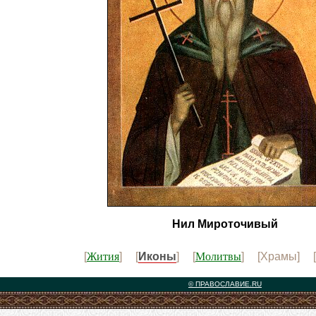
Нил Мироточивый
Жития
Молитвы
[
] [
Иконы
] [
] [Храмы] [
© ПРАВОСЛАВИЕ.RU