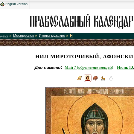
English version
ндарь
»
Месяцеслов
»
Имена мужские
»
Н
НИЛ МИРОТОЧИВЫЙ, АФОНСКИЙ
Май 7 (
обретение мощей
)
Июнь 13
Дни памяти
:
,