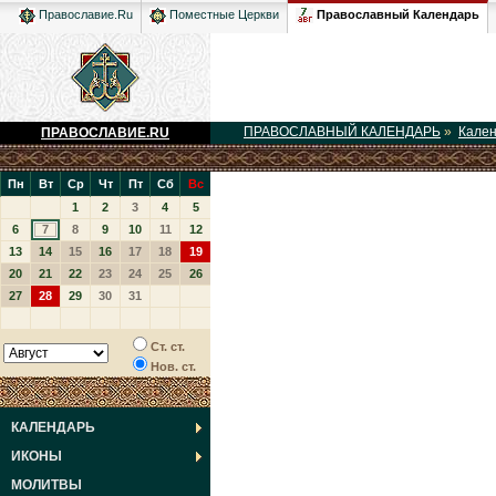
Православный Календарь
Православие.Ru
Поместные Церкви
ПРАВОСЛАВНЫЙ КАЛЕНДАРЬ
»
Кале
ПРАВОСЛАВИЕ.RU
Пн
Вт
Ср
Чт
Пт
Сб
Вс
1
2
3
4
5
6
7
8
9
10
11
12
13
14
15
16
17
18
19
20
21
22
23
24
25
26
27
28
29
30
31
Ст. ст.
Нов. ст.
КАЛЕНДАРЬ
ИКОНЫ
МОЛИТВЫ