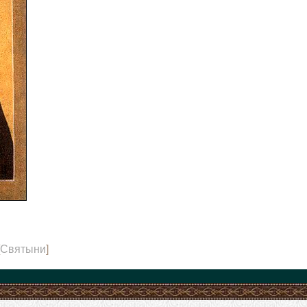
Святыни
]