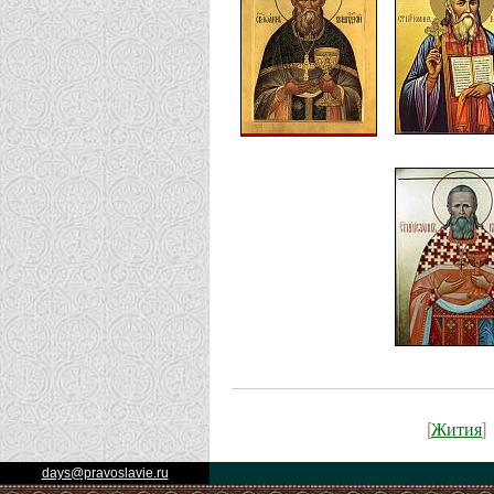
Жития
[
]
days@pravoslavie.ru