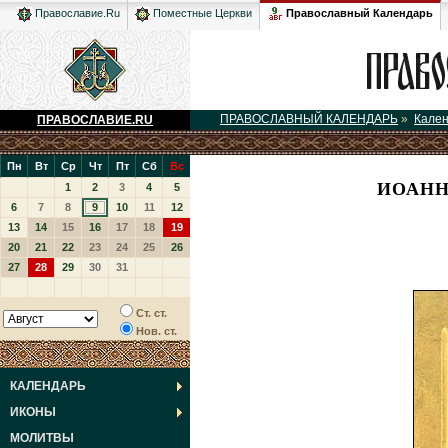
Православный Календарь
Православие.Ru
Поместные Церкви
ПРАВОСЛАВНЫЙ КАЛЕНДАРЬ
»
Кале
ПРАВОСЛАВИЕ.RU
Пн
Вт
Ср
Чт
Пт
Сб
Вс
ИОАНН
1
2
3
4
5
6
7
8
9
10
11
12
13
14
15
16
17
18
19
20
21
22
23
24
25
26
27
28
29
30
31
Ст. ст.
Нов. ст.
КАЛЕНДАРЬ
ИКОНЫ
МОЛИТВЫ