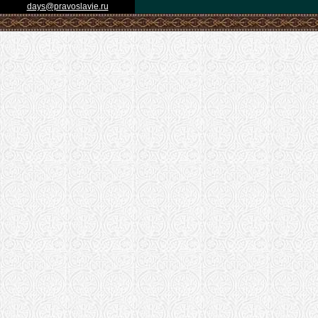
days@pravoslavie.ru