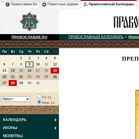
Православный Календарь
Православие.Ru
Поместные Церкви
ПРАВОСЛАВНЫЙ КАЛЕНДАРЬ
»
Икон
ПРАВОСЛАВИЕ.RU
Пн
Вт
Ср
Чт
Пт
Сб
Вс
ПРЕП
1
2
3
4
5
6
7
8
9
10
11
12
13
14
15
16
17
18
19
20
21
22
23
24
25
26
27
28
29
30
31
Ст. ст.
Нов. ст.
КАЛЕНДАРЬ
ИКОНЫ
МОЛИТВЫ