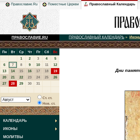
Православный Календарь
Православие.Ru
Поместные Церкви
ПРАВОСЛАВНЫЙ КАЛЕНДАРЬ
»
Икон
ПРАВОСЛАВИЕ.RU
Пн
Вт
Ср
Чт
Пт
Сб
Вс
1
2
3
4
5
6
7
8
9
10
11
12
Дни памят
13
14
15
16
17
18
19
20
21
22
23
24
25
26
27
28
29
30
31
Ст. ст.
Нов. ст.
КАЛЕНДАРЬ
ИКОНЫ
МОЛИТВЫ