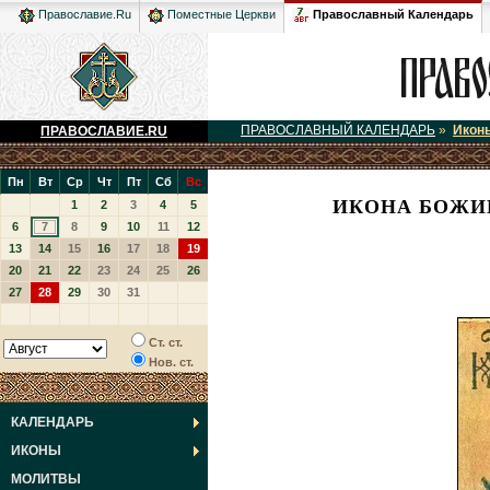
Православный Календарь
Православие.Ru
Поместные Церкви
ПРАВОСЛАВНЫЙ КАЛЕНДАРЬ
»
Икон
ПРАВОСЛАВИЕ.RU
Пн
Вт
Ср
Чт
Пт
Сб
Вс
ИКОНА БОЖИЕ
1
2
3
4
5
6
7
8
9
10
11
12
13
14
15
16
17
18
19
20
21
22
23
24
25
26
27
28
29
30
31
Ст. ст.
Нов. ст.
КАЛЕНДАРЬ
ИКОНЫ
МОЛИТВЫ