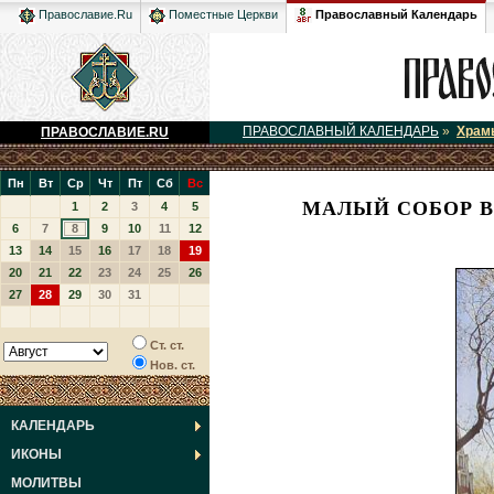
Православный Календарь
Православие.Ru
Поместные Церкви
ПРАВОСЛАВНЫЙ КАЛЕНДАРЬ
»
Храм
ПРАВОСЛАВИЕ.RU
Пн
Вт
Ср
Чт
Пт
Сб
Вс
МАЛЫЙ СОБОР В
1
2
3
4
5
6
7
8
9
10
11
12
13
14
15
16
17
18
19
20
21
22
23
24
25
26
27
28
29
30
31
Ст. ст.
Нов. ст.
КАЛЕНДАРЬ
ИКОНЫ
МОЛИТВЫ