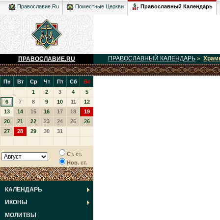
Православный Календарь
Православие.Ru
Поместные Церкви
ПРАВОСЛАВНЫЙ КАЛЕНДАРЬ
»
Храм
ПРАВОСЛАВИЕ.RU
Пн
Вт
Ср
Чт
Пт
Сб
Вс
1
2
3
4
5
6
7
8
9
10
11
12
13
14
15
16
17
18
19
20
21
22
23
24
25
26
27
28
29
30
31
Ст. ст.
Нов. ст.
КАЛЕНДАРЬ
ИКОНЫ
МОЛИТВЫ