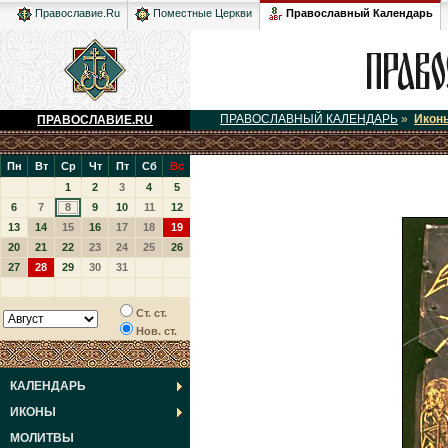
Православный Календарь
Православие.Ru
Поместные Церкви
ПРАВОСЛАВНЫЙ КАЛЕНДАРЬ
»
Икон
ПРАВОСЛАВИЕ.RU
Пн
Вт
Ср
Чт
Пт
Сб
Вс
1
2
3
4
5
6
7
8
9
10
11
12
13
14
15
16
17
18
19
20
21
22
23
24
25
26
27
28
29
30
31
Ст. ст.
Нов. ст.
КАЛЕНДАРЬ
ИКОНЫ
МОЛИТВЫ