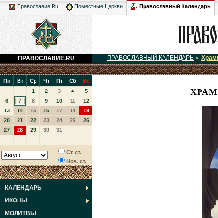
Православный Календарь
Православие.Ru
Поместные Церкви
ПРАВОСЛАВНЫЙ КАЛЕНДАРЬ
»
Храм
ПРАВОСЛАВИЕ.RU
Пн
Вт
Ср
Чт
Пт
Сб
Вс
ХРАМ
1
2
3
4
5
6
7
8
9
10
11
12
13
14
15
16
17
18
19
20
21
22
23
24
25
26
27
28
29
30
31
Ст. ст.
Нов. ст.
КАЛЕНДАРЬ
ИКОНЫ
МОЛИТВЫ