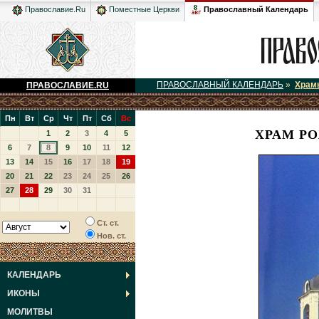
Православный Календарь
Православие.Ru
Поместные Церкви
ПРАВОСЛАВНЫЙ КАЛЕНДАРЬ
»
Храм
ПРАВОСЛАВИЕ.RU
Пн
Вт
Ср
Чт
Пт
Сб
Вс
ХРАМ Р
1
2
3
4
5
6
7
8
9
10
11
12
13
14
15
16
17
18
19
20
21
22
23
24
25
26
27
28
29
30
31
Ст. ст.
Нов. ст.
КАЛЕНДАРЬ
ИКОНЫ
МОЛИТВЫ