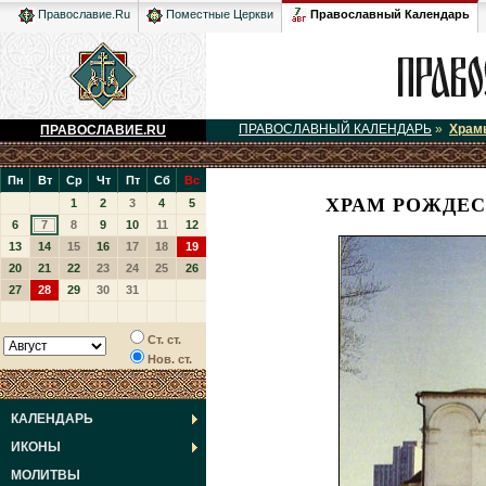
Православный Календарь
Православие.Ru
Поместные Церкви
ПРАВОСЛАВНЫЙ КАЛЕНДАРЬ
»
Храм
ПРАВОСЛАВИЕ.RU
Пн
Вт
Ср
Чт
Пт
Сб
Вс
ХРАМ РОЖДЕС
1
2
3
4
5
6
7
8
9
10
11
12
13
14
15
16
17
18
19
20
21
22
23
24
25
26
27
28
29
30
31
Ст. ст.
Нов. ст.
КАЛЕНДАРЬ
ИКОНЫ
МОЛИТВЫ