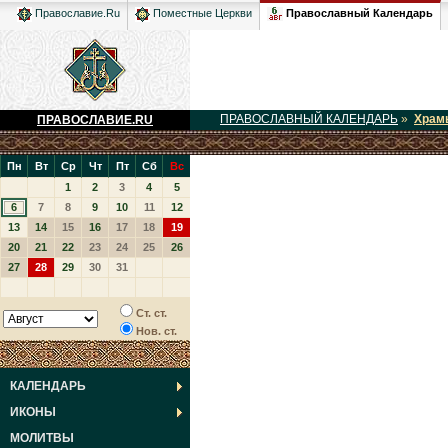
Православный Календарь
Православие.Ru
Поместные Церкви
ПРАВОСЛАВНЫЙ КАЛЕНДАРЬ
»
Храм
ПРАВОСЛАВИЕ.RU
Пн
Вт
Ср
Чт
Пт
Сб
Вс
1
2
3
4
5
6
7
8
9
10
11
12
13
14
15
16
17
18
19
20
21
22
23
24
25
26
27
28
29
30
31
Ст. ст.
Нов. ст.
КАЛЕНДАРЬ
ИКОНЫ
МОЛИТВЫ