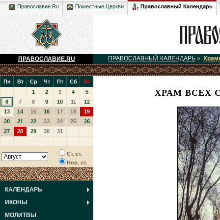
Православный Календарь
Православие.Ru
Поместные Церкви
ПРАВОСЛАВНЫЙ КАЛЕНДАРЬ
»
Храм
ПРАВОСЛАВИЕ.RU
Пн
Вт
Ср
Чт
Пт
Сб
Вс
ХРАМ ВСЕХ 
1
2
3
4
5
6
7
8
9
10
11
12
13
14
15
16
17
18
19
20
21
22
23
24
25
26
27
28
29
30
31
Ст. ст.
Нов. ст.
КАЛЕНДАРЬ
ИКОНЫ
МОЛИТВЫ