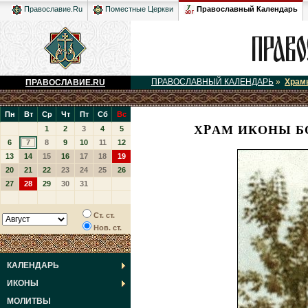
Православный Календарь
Православие.Ru
Поместные Церкви
ПРАВОСЛАВНЫЙ КАЛЕНДАРЬ
»
Храм
ПРАВОСЛАВИЕ.RU
Пн
Вт
Ср
Чт
Пт
Сб
Вс
ХPАМ ИКОНЫ Б
1
2
3
4
5
6
7
8
9
10
11
12
13
14
15
16
17
18
19
20
21
22
23
24
25
26
27
28
29
30
31
Ст. ст.
Нов. ст.
КАЛЕНДАРЬ
ИКОНЫ
МОЛИТВЫ